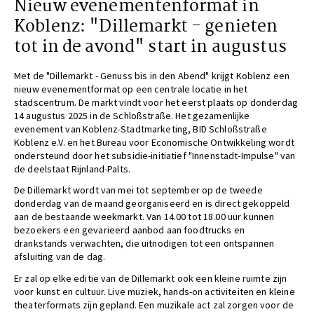
Nieuw evenementenformat in
Koblenz: "Dillemarkt - genieten
tot in de avond" start in augustus
Met de "Dillemarkt - Genuss bis in den Abend" krijgt Koblenz een
nieuw evenementformat op een centrale locatie in het
stadscentrum. De markt vindt voor het eerst plaats op donderdag
14 augustus 2025 in de Schloßstraße. Het gezamenlijke
evenement van Koblenz-Stadtmarketing, BID Schloßstraße
Koblenz e.V. en het Bureau voor Economische Ontwikkeling wordt
ondersteund door het subsidie-initiatief "Innenstadt-Impulse" van
de deelstaat Rijnland-Palts.
De Dillemarkt wordt van mei tot september op de tweede
donderdag van de maand georganiseerd en is direct gekoppeld
aan de bestaande weekmarkt. Van 14.00 tot 18.00 uur kunnen
bezoekers een gevarieerd aanbod aan foodtrucks en
drankstands verwachten, die uitnodigen tot een ontspannen
afsluiting van de dag.
Er zal op elke editie van de Dillemarkt ook een kleine ruimte zijn
voor kunst en cultuur. Live muziek, hands-on activiteiten en kleine
theaterformats zijn gepland. Een muzikale act zal zorgen voor de