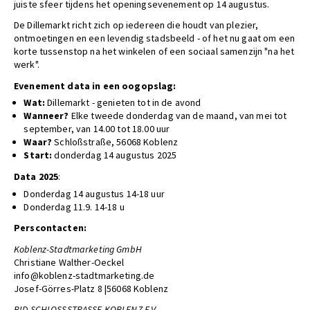
juiste sfeer tijdens het openingsevenement op 14 augustus.
De Dillemarkt richt zich op iedereen die houdt van plezier,
ontmoetingen en een levendig stadsbeeld - of het nu gaat om een
korte tussenstop na het winkelen of een sociaal samenzijn "na het
werk".
Evenement data in een oogopslag:
Wat:
Dillemarkt - genieten tot in de avond
Wanneer?
Elke tweede donderdag van de maand, van mei tot
september, van 14.00 tot 18.00 uur
Waar?
Schloßstraße, 56068 Koblenz
Start:
donderdag 14 augustus 2025
Data 2025
:
Donderdag 14 augustus 14-18 uur
Donderdag 11.9. 14-18 u
Perscontacten:
Koblenz-Stadtmarketing GmbH
Christiane Walther-Oeckel
info@koblenz-stadtmarketing.de
Josef-Görres-Platz 8 |56068 Koblenz
BID SCHLOSSSTRASSE KOBLENZ E.V.