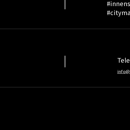
#innens
#cityma
Tel
info@