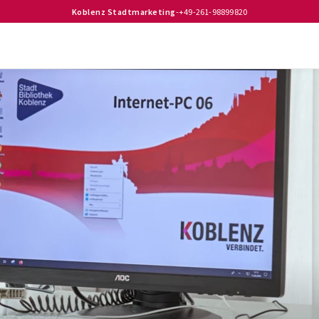
Koblenz Stadtmarketing
-
+49-261-98899820