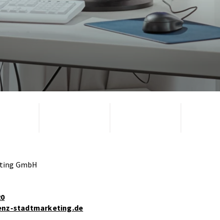
eting GmbH
20
enz-stadtmarketing.de