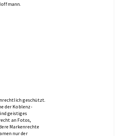
 Hoffmann.
nrechtlich geschützt.
me der Koblenz-
nd geistiges
echt an Fotos,
ndere Markenrechte
Namen nur der