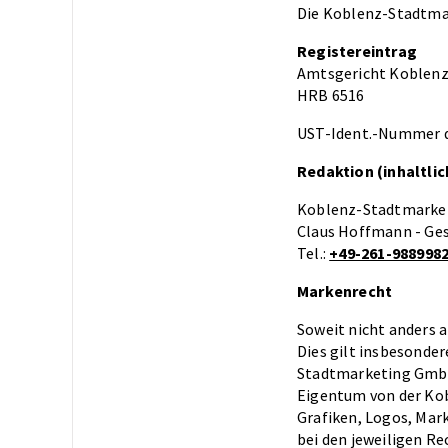
Die Koblenz-Stadtma
Registereintrag
Amtsgericht Koblen
HRB 6516
UST-Ident.-Nummer 
Redaktion (inhaltli
Koblenz-Stadtmark
Claus Hoffmann - Ge
Tel.:
+49-261-988998
Markenrecht
Soweit nicht anders 
Dies gilt insbesonde
Stadtmarketing GmbH
Eigentum von der Kob
Grafiken, Logos, Mar
bei den jeweiligen R