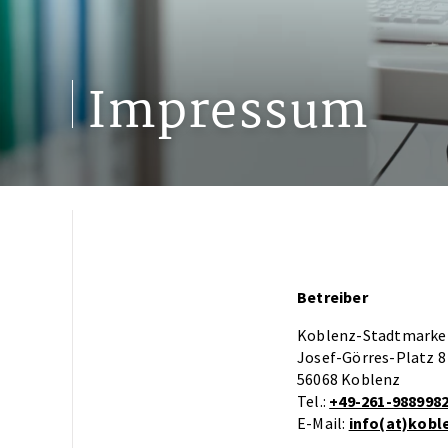
Impressum
Betreiber
Koblenz-Stadtmark
Josef-Görres-Platz 8
56068 Koblenz
Tel.:
+49-261-988998
E-Mail:
info(at)kobl