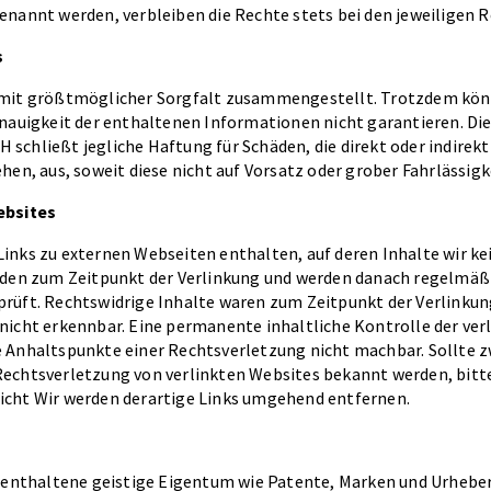
enannt werden, verbleiben die Rechte stets bei den jeweiligen 
s
mit größtmöglicher Sorgfalt zusammengestellt. Trotzdem könn
enauigkeit der enthaltenen Informationen nicht garantieren. Di
schließt jegliche Haftung für Schäden, die direkt oder indirek
hen, aus, soweit diese nicht auf Vorsatz oder grober Fahrlässigk
ebsites
nks zu externen Webseiten enthalten, auf deren Inhalte wir kei
rden zum Zeitpunkt der Verlinkung und werden danach regelmäß
rüft. Rechtswidrige Inhalte waren zum Zeitpunkt der Verlinkung 
icht erkennbar. Eine permanente inhaltliche Kontrolle der verl
 Anhaltspunkte einer Rechtsverletzung nicht machbar. Sollte z
echtsverletzung von verlinkten Websites bekannt werden, bitte
cht Wir werden derartige Links umgehend entfernen.
e enthaltene geistige Eigentum wie Patente, Marken und Urheber