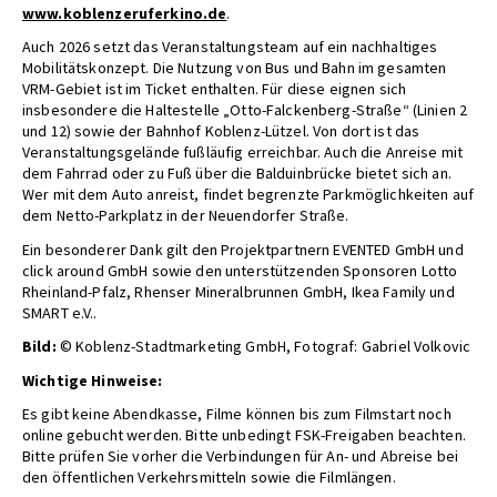
www.koblenzeruferkino.de
.
Auch 2026 setzt das Veranstaltungsteam auf ein nachhaltiges
Mobilitätskonzept. Die Nutzung von Bus und Bahn im gesamten
VRM-Gebiet ist im Ticket enthalten. Für diese eignen sich
insbesondere die Haltestelle „Otto-Falckenberg-Straße“ (Linien 2
und 12) sowie der Bahnhof Koblenz-Lützel. Von dort ist das
Veranstaltungsgelände fußläufig erreichbar. Auch die Anreise mit
dem Fahrrad oder zu Fuß über die Balduinbrücke bietet sich an.
Wer mit dem Auto anreist, findet begrenzte Parkmöglichkeiten auf
dem Netto-Parkplatz in der Neuendorfer Straße.
Ein besonderer Dank gilt den Projektpartnern EVENTED GmbH und
click around GmbH sowie den unterstützenden Sponsoren Lotto
Rheinland-Pfalz, Rhenser Mineralbrunnen GmbH, Ikea Family und
SMART e.V..
Bild:
© Koblenz-Stadtmarketing GmbH, Fotograf: Gabriel Volkovic
Wichtige Hinweise:
Es gibt keine Abendkasse, Filme können bis zum Filmstart noch
online gebucht werden. Bitte unbedingt FSK-Freigaben beachten.
Bitte prüfen Sie vorher die Verbindungen für An- und Abreise bei
den öffentlichen Verkehrsmitteln sowie die Filmlängen.