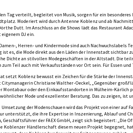
n Tag verteilt, begleitet von Musik, sorgen für ein besonderes 
dtplatz. Moderiert wird durch Antenne Koblenz und ab Nachmit
örthe Dutt. Im Anschluss an die Shows lädt das Restaurant Adacc
 eigenem DJ ein.
Damen-, Herren- und Kindermode sind auch Nachwuchslabels Te
g ist es, die Mode direkt aus den Läden der Innenstadt sichtbar 
he Dichte an stilvollen Modegeschäften in der Altstadt. Die te
zum Teil auch mit Verkaufsständen vor Ort sein. Für Essen und 
t setzt Koblenz bewusst ein Zeichen für die Stärke der Innenst
t Citymanagerin Christiane Walther-Oeckel, „Gegenüber großf
r Montabaur oder den Einkaufsstandorten in Mülheim-Kärlich 
ewöhnlicher Mode und exzellenter Beratung. Das zu zeigen, ist un
le Umsetzung der Modenschauen wird das Projekt von einer auf 
ur unterstützt, die ihre Expertise in Inszenierung, Ablauf und C
 Geschäftsführer der FAEX GmbH, zeigt sich begeistert: „Die Of
die Koblenzer Händlerschaft diesem neuen Projekt begegnet, hat