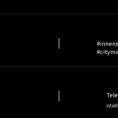
#innens
#cityma
Tel
info@