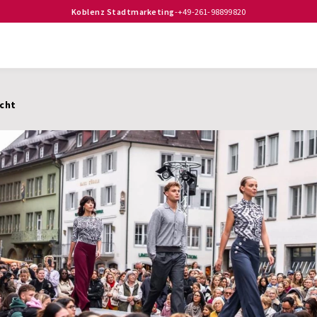
Koblenz Stadtmarketing
-
+49-261-98899820
icht