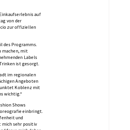
Einkaufserlebnis auf
tag von der
io zur offiziellen
il des Programms.
zu machen, mit
ilnehmenden Labels
Trinken ist gesorgt.
adt im regionalen
lächigen Angeboten
punktet Koblenz mit
s wichtig.“
Fashion Shows
horeografie einbringt.
fenheit und
 mich sehr positiv