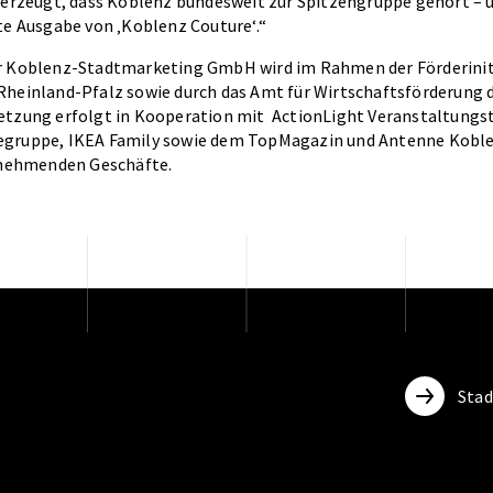
überzeugt, dass Koblenz bundesweit zur Spitzengruppe gehört – 
te Ausgabe von ‚Koblenz Couture‘.“
r Koblenz-Stadtmarketing GmbH wird im Rahmen der Förderinit
Rheinland-Pfalz sowie durch das Amt für Wirtschaftsförderung 
etzung erfolgt in Kooperation mit ActionLight Veranstaltung
egruppe, IKEA Family sowie dem TopMagazin und Antenne Koblen
ilnehmenden Geschäfte.
Sta