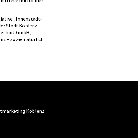
und freue mich daher
iative „Innenstadt-
der Stadt Koblenz
stechnik GmbH,
z – sowie natürlich
dtmarketing Koblenz