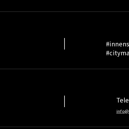
#innens
#cityma
Tel
info@