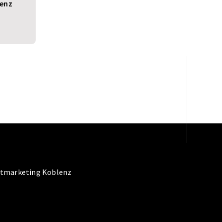
lenz
dtmarketing Koblenz