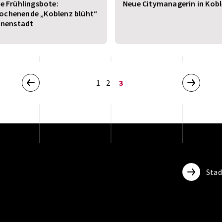
te Frühlingsbote:
Neue Citymanagerin in Kob
ochenende „Koblenz blüht“
Innenstadt
1
2
3
Sta